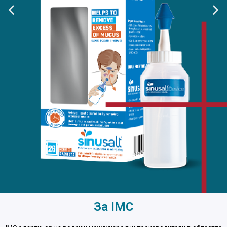
За IMC