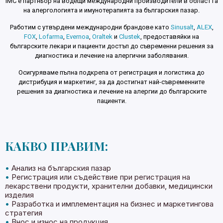
IMC е партньор на водещи международни производители в областта
на алергологията и имунотерапията за българския пазар.
Работим с утвърдени международни брандове като
Sinusalt
,
ALEX
,
FOX
,
Lofarma
,
Evernoa
,
Oraltek
и
Clustek
, предоставяйки на
българските лекари и пациенти достъп до съвременни решения за
диагностика и лечение на алергични заболявания.
Осигуряваме пълна подкрепа от регистрация и логистика до
дистрибуция и маркетинг, за да достигнат най-съвременните
решения за диагностика и лечение на алергии до българските
пациенти.
КАКВО ПРАВИМ:
•‎
Анализ на българския пазар
•‎
Регистрация или съдействие при регистрация на
лекарствени продукти, хранителни добавки, медицински
изделия
•‎
Разработка и имплементация на бизнес и маркетингова
стратегия
•‎
Внос и износ на продукция