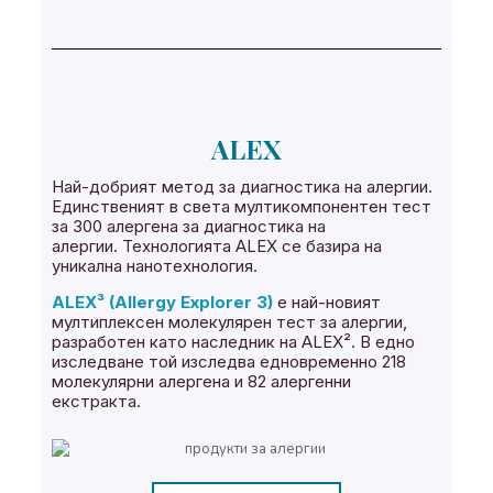
ALEX
Най-добрият метод за диагностика на алергии.
Единственият в света мултикомпонентен тест
за 300 алергена за диагностика на
алергии. Технологията ALEX се базира на
уникална нанотехнология.
ALEX³ (Allergy Explorer 3)
е най-новият
мултиплексен молекулярен тест за алергии,
разработен като наследник на ALEX². В едно
изследване той изследва едновременно 218
молекулярни алергена и 82 алергенни
екстракта.