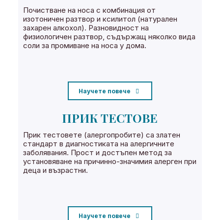
Почистване на носа с комбинация от
изотоничен разтвор и ксилитол (натурален
захарен алкохол). Разновидност на
физиологичен разтвор, съдържащ няколко вида
соли за промиване на носа у дома.
Научете повече
ПРИК ТЕСТОВЕ
Прик тестовете (алергопробите) са златен
стандарт в диагностиката на алергичните
заболявания. Прост и достъпен метод за
установяване на причинно-значимия алерген при
деца и възрастни.
Научете повече