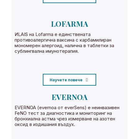
LOFARMA
ИLAIS на Lofarma е единствената
противоалергична ваксина с карбамилиран
мономерен алергоид, налична в таблетки за
сублингвална имунотерапия.
Научете повече
EVERNOA
EVERNOA (evernoa от everSens) е неинвазивен
FeNO тест за диагностика и мониторинг на
бронхиална астма чрез измерване на азотен
оксид в издишания въздух.